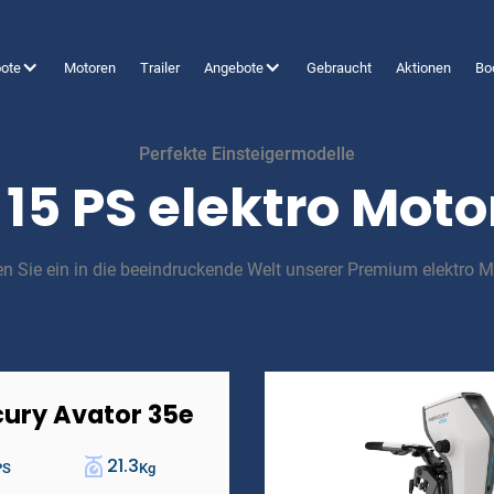
ote
Motoren
Trailer
Angebote
Gebraucht
Aktionen
Bo
Perfekte Einsteigermodelle
 15 PS elektro Mot
n Sie ein in die beeindruckende Welt unserer Premium elektro M
ury Avator 35e
21.3
PS
Kg