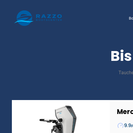
Bo
Bis
Tauche
Merc
9.9