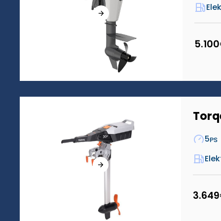
Ele
5.100
Torq
5
PS
Elek
3.649