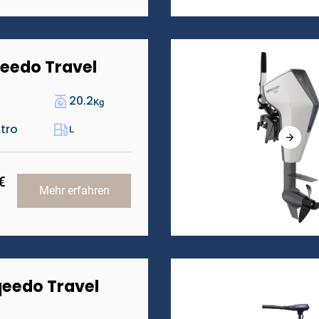
eedo Travel
20.2
Kg
ktro
L
€
Mehr erfahren
eedo Travel