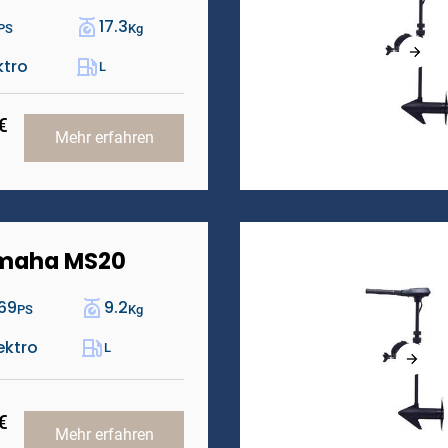
17.3
PS
Kg
ktro
L
€
Mehr erfahren
maha MS20
69
9.2
PS
Kg
ektro
L
€
Mehr erfahren