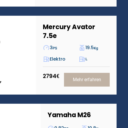
Mercury Avator
7.5e
3
19.5
PS
Kg
Elektro
L
2794
€
Mehr erfahren
Yamaha M26