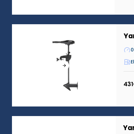
Ya
0
E
431
Ya