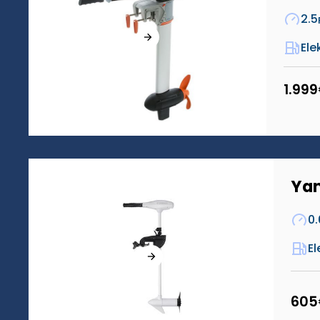
2.5
Ele
1.999
Ya
0.
El
605