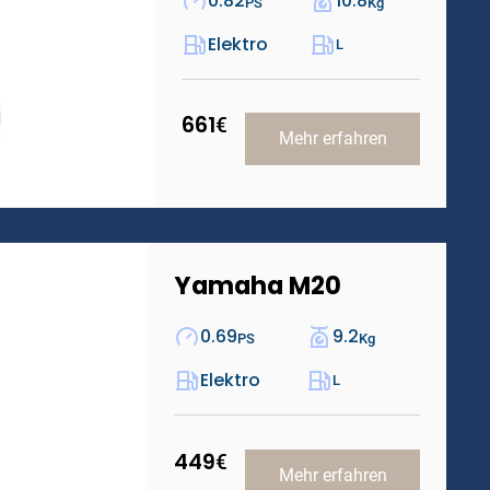
0.82
10.8
PS
Kg
Elektro
L
661
€
Mehr erfahren
Yamaha M20
0.69
9.2
PS
Kg
Elektro
L
449
€
Mehr erfahren