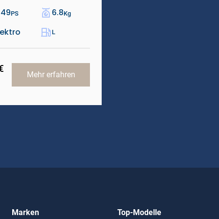
.49
6.8
PS
Kg
lektro
L
€
Mehr erfahren
Marken
Top-Modelle