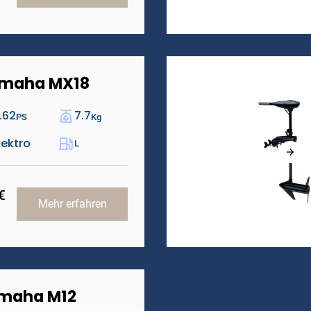
maha MX18
.62
7.7
PS
Kg
lektro
L
€
Mehr erfahren
maha M12