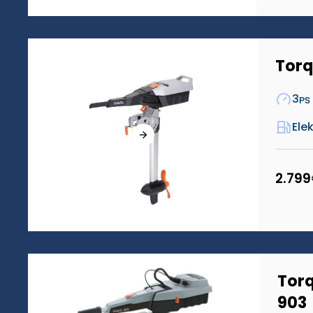
Torq
3
PS
Ele
2.799
Torq
903