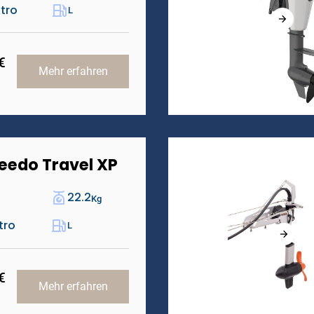
ktro
L
€
Mehr erfahren
eedo Travel XP
22.2
Kg
tro
L
€
Mehr erfahren