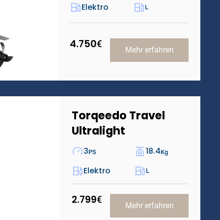
Elektro
L
4.750
€
Mehr erfahren
Torqeedo Travel
Ultralight
3
18.4
PS
Kg
Elektro
L
2.799
€
Mehr erfahren