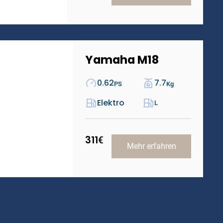
Yamaha M18
0.62
7.7
PS
Kg
Elektro
L
311
€
Mehr erfahren