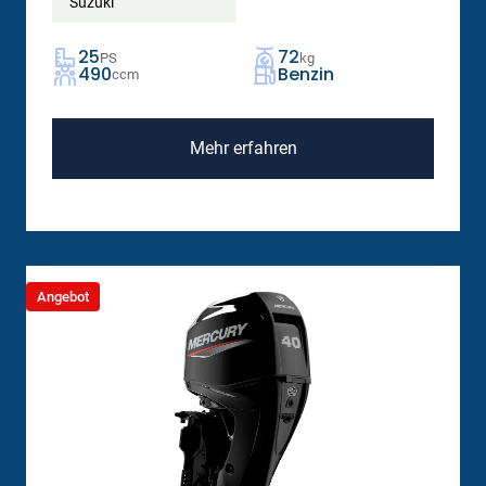
Suzuki
25
72
PS
kg
490
Benzin
ccm
Mehr erfahren
Angebot