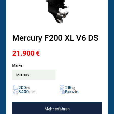
Mercury F200 XL V6 DS
21.900
€
Marke:
Mercury
200
215
PS
kg
3400
Benzin
ccm
Mehr erfahren