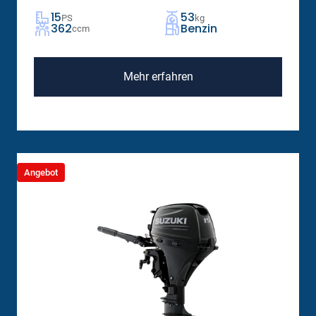
15
53
PS
kg
362
Benzin
ccm
Mehr erfahren
Angebot