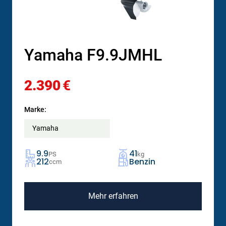
Yamaha F9.9JMHL
2.390
€
Marke:
Yamaha
9.9
41
PS
kg
212
Benzin
ccm
Mehr erfahren