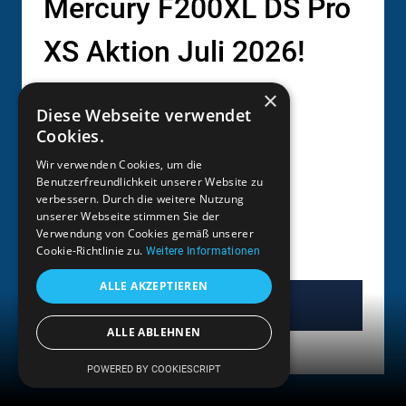
Mercury F200XL DS Pro
XS Aktion Juli 2026!
×
20.900
€
Diese Webseite verwendet
Cookies.
Marke:
Wir verwenden Cookies, um die
Benutzerfreundlichkeit unserer Website zu
Mercury
verbessern. Durch die weitere Nutzung
unserer Webseite stimmen Sie der
200
229
PS
kg
Verwendung von Cookies gemäß unserer
4600
Benzin
ccm
Cookie-Richtlinie zu.
Weitere Informationen
ALLE AKZEPTIEREN
Mehr erfahren
ALLE ABLEHNEN
Menü
POWERED BY COOKIESCRIPT