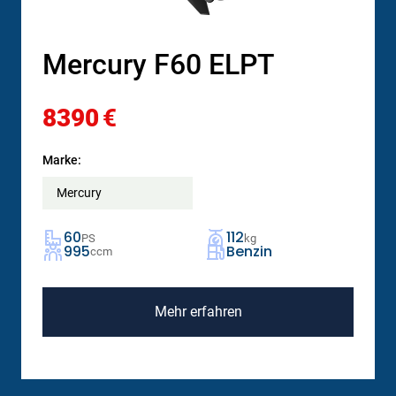
Mercury F60 ELPT
8390
€
Marke:
Mercury
60
112
PS
kg
995
Benzin
ccm
Mehr erfahren