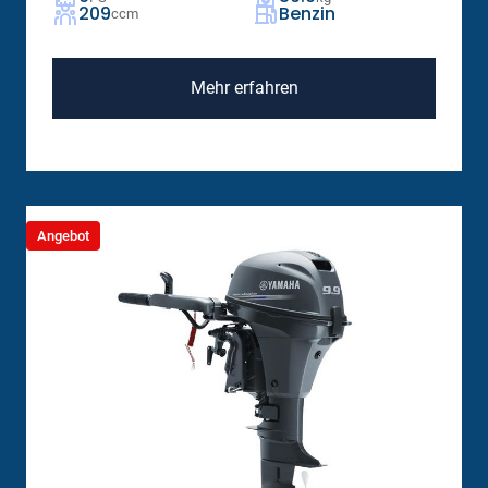
209
Benzin
ccm
Mehr erfahren
Angebot