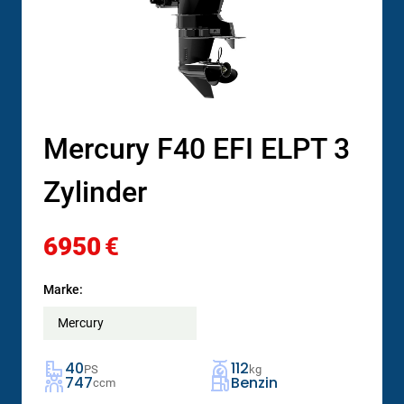
Mercury F40 EFI ELPT 3
Zylinder
6950
€
Marke:
Mercury
40
112
PS
kg
747
Benzin
ccm