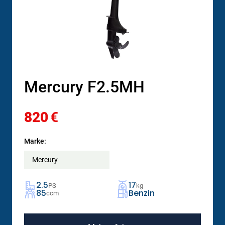
Mercury F2.5MH
820
€
Marke:
Mercury
2.5
17
PS
kg
85
Benzin
ccm