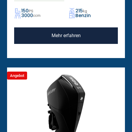
150
215
PS
kg
3000
Benzin
ccm
Mehr erfahren
Angebot