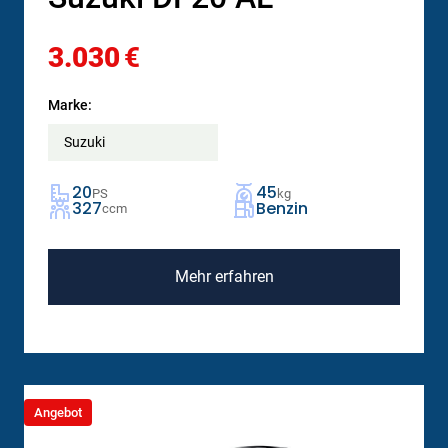
3.030
€
Marke:
Suzuki
20
45
PS
kg
327
Benzin
ccm
Mehr erfahren
Angebot