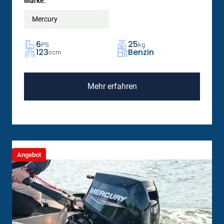
Marke:
Mercury
6
25
PS
kg
123
Benzin
ccm
Mehr erfahren
Angebot