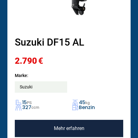
Suzuki DF15 AL
2.790
€
Marke:
Suzuki
15
45
PS
kg
327
Benzin
ccm
Mehr erfahren