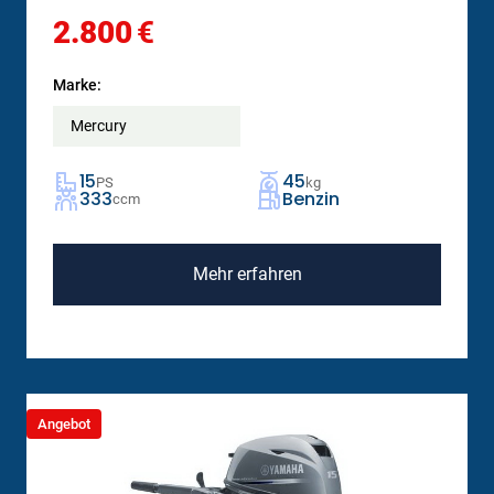
2.800
€
Marke:
Mercury
15
45
PS
kg
333
Benzin
ccm
Mehr erfahren
Angebot