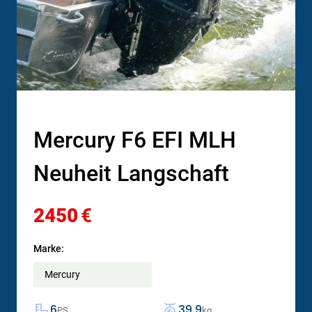
Mercury F6 EFI MLH
Neuheit Langschaft
2450
€
Marke:
Mercury
6
39.9
PS
kg