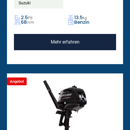
Suzuki
2.5
13.5
PS
kg
68
Benzin
ccm
Mehr erfahren
Angebot