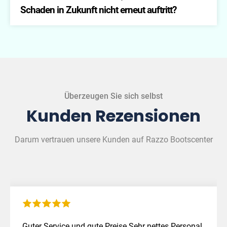
Schadensabwicklung.
Schaden in Zukunft nicht erneut auftritt?
Unser Team gibt Ihnen gerne Tipps und Ratschläge,
wie Sie Ihr Boot bestmöglich schützen können.
Überzeugen Sie sich selbst
Kunden Rezensionen
Darum vertrauen unsere Kunden auf Razzo Bootscenter
Guter Service und gute Preise.Sehr nettes Personal