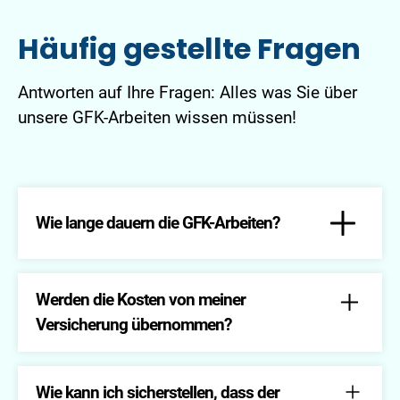
Häufig gestellte Fragen
Antworten auf Ihre Fragen: Alles was Sie über
unsere GFK-Arbeiten wissen müssen!
Wie lange dauern die GFK-Arbeiten?
Die Dauer hängt grundsätzlich vom Ausmaß des
Schadens ab, daher ist eine pauschale
Werden die Kosten von meiner
Beantwortung dieser Frage noch möglich. Wir
Versicherung übernommen?
bemühen uns jedoch stets um eine schnelle und
effiziente Abwicklung.
Dies hängt von Ihrer Versicherungspolice ab. Wir
unterstützen Sie jedoch gerne bei der
Wie kann ich sicherstellen, dass der