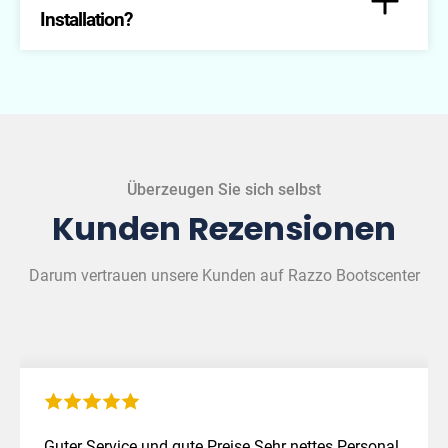
Geräte an.
Installation?
Ja, wir bieten eine Garantie auf unsere
Installationsdienstleistungen und die verwendeten
Produkte.
Überzeugen Sie sich selbst
Kunden Rezensionen
Darum vertrauen unsere Kunden auf Razzo Bootscenter
Guter Service und gute Preise.Sehr nettes Personal