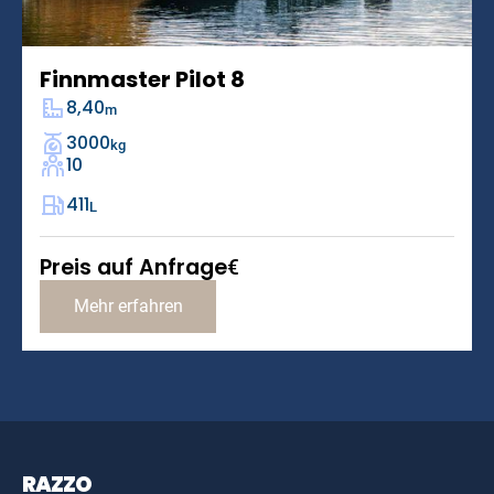
Finnmaster Pilot 8
8,40
m
3000
kg
10
411
L
Preis auf Anfrage
€
Mehr erfahren
RAZZO