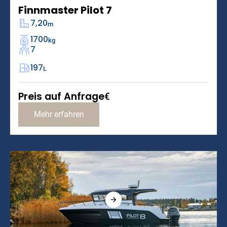
Finnmaster Pilot 7
7,20
m
1700
kg
7
197
L
Preis auf Anfrage
€
Mehr erfahren