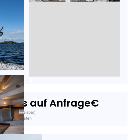
Preis auf Anfrage
€
b
. MwSt. (ausweisbar)
. Vorfrachtskosten