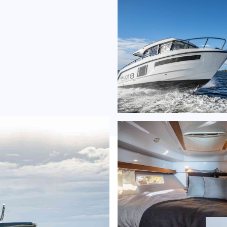
 8
a
inkl
zzgl