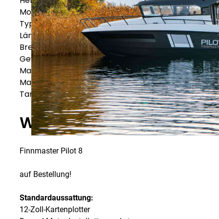
Hersteller
Finnmaster
Modell
Finnmaster Pilot 8
Typ
Motorboote
Länge
8,40
m
Breite
3,00
m
Gewicht
3000
kg
Max. Leistung
400
PS
Max. Personen
10
Tankkapazität
411
L
Weitere Spezifikationen
Finnmaster Pilot 8
auf Bestellung!
Standardaussattung:
12-Zoll-Kartenplotter