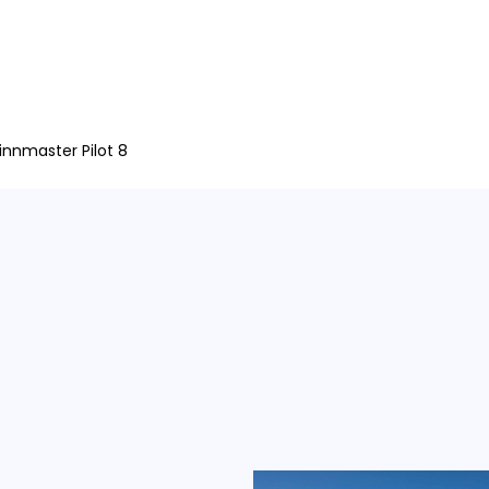
Boote
Motoren
Trailer
Angebote
Gebraucht
Aktionen
innmaster Pilot 8