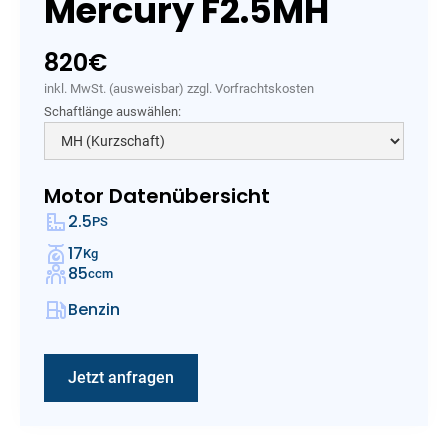
Mercury F2.5MH
820
€
inkl. MwSt. (ausweisbar) zzgl. Vorfrachtskosten
Schaftlänge auswählen:
Motor Datenübersicht
2.5
PS
17
Kg
85
ccm
Benzin
Jetzt anfragen