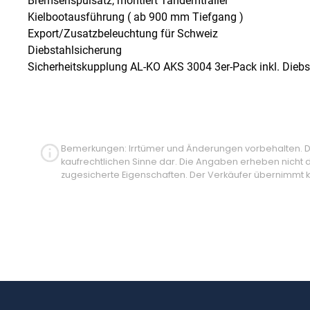
Bremsenspülsatz, montiert Tandemtrailer
Kielbootausführung ( ab 900 mm Tiefgang )
Export/Zusatzbeleuchtung für Schweiz
Diebstahlsicherung
Sicherheitskupplung AL-KO AKS 3004 3er-Pack inkl. Diebs
Bemerkungen: Irrtümer und Änderungen vorbehalten. Die
kaufrechtlichen Sinne dar. Die Angaben erheben nicht 
zugesicherte Eigenschaften. Der Verkäufer übernimmt ke