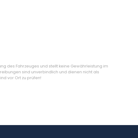
ung des Fahrzeuges und stellt keine Gewährleistung im
eibungen sind unverbindlich und dienen nicht als
nd vor Ort zu prüfen!