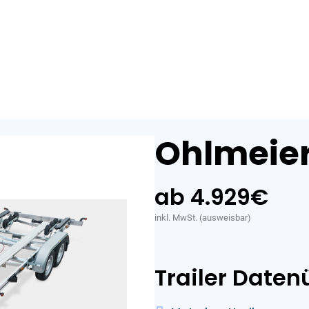
ote
Motoren
Trailer
Angebote
Gebraucht
Aktionen
Bo
Ohlmeier
ab 4.929
€
inkl. MwSt. (ausweisbar)
Trailer Daten