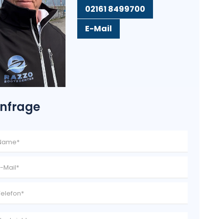
02161 8499700
E-Mail
nfrage