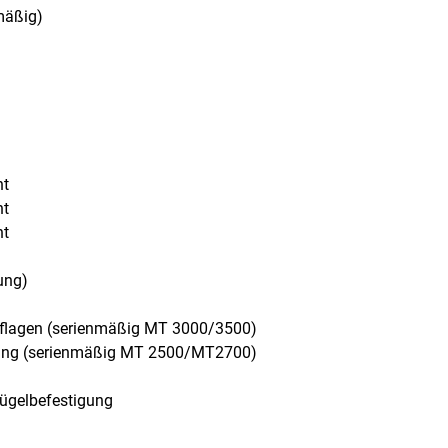
mäßig)
ht
ht
ht
ung)
uflagen (serienmäßig MT 3000/3500)
igung (serienmäßig MT 2500/MT2700)
ügelbefestigung