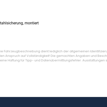
tahlsicherung, montiert
 Fahrzeugbeschreibung dient lediglich der allgemeinen Identifizier
den Anspruch auf Vollständigkeit! Die gemachten Angaben und Beschr
ine Haftung für Tipp- und Datenübermittlungsfehler. Ausstattungen si