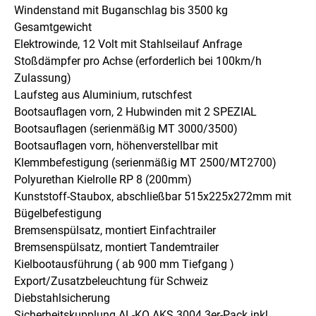
Windenstand mit Buganschlag bis 3500 kg
Gesamtgewicht
Elektrowinde, 12 Volt mit Stahlseilauf Anfrage
Stoßdämpfer pro Achse (erforderlich bei 100km/h
Zulassung)
Laufsteg aus Aluminium, rutschfest
Bootsauflagen vorn, 2 Hubwinden mit 2 SPEZIAL
Bootsauflagen (serienmäßig MT 3000/3500)
Bootsauflagen vorn, höhenverstellbar mit
Klemmbefestigung (serienmäßig MT 2500/MT2700)
Polyurethan Kielrolle RP 8 (200mm)
Kunststoff-Staubox, abschließbar 515x225x272mm mit
Bügelbefestigung
Bremsenspülsatz, montiert Einfachtrailer
Bremsenspülsatz, montiert Tandemtrailer
Kielbootausführung ( ab 900 mm Tiefgang )
Export/Zusatzbeleuchtung für Schweiz
Diebstahlsicherung
Sicherheitskupplung AL-KO AKS 3004 3er-Pack inkl.