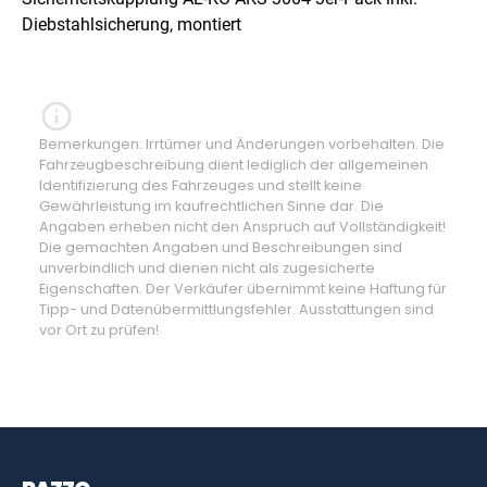
Diebstahlsicherung, montiert
Bemerkungen: Irrtümer und Änderungen vorbehalten. Die
Fahrzeugbeschreibung dient lediglich der allgemeinen
Identifizierung des Fahrzeuges und stellt keine
Gewährleistung im kaufrechtlichen Sinne dar. Die
Angaben erheben nicht den Anspruch auf Vollständigkeit!
Die gemachten Angaben und Beschreibungen sind
unverbindlich und dienen nicht als zugesicherte
Eigenschaften. Der Verkäufer übernimmt keine Haftung für
Tipp- und Datenübermittlungsfehler. Ausstattungen sind
vor Ort zu prüfen!