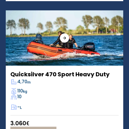
Quicksilver 470 Sport Heavy Duty
4,70
m
110
kg
10
-
L
3.060
€