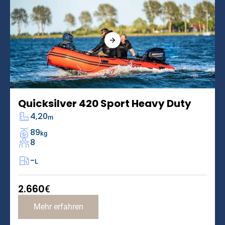
Quicksilver 420 Sport Heavy Duty
4,20
m
89
kg
8
-
L
2.660
€
Mehr erfahren