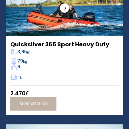
Quicksilver 365 Sport Heavy Duty
3,65
m
79
kg
6
-
L
2.470
€
Mehr erfahren