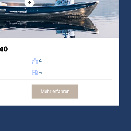
440
4
-
L
Mehr erfahren