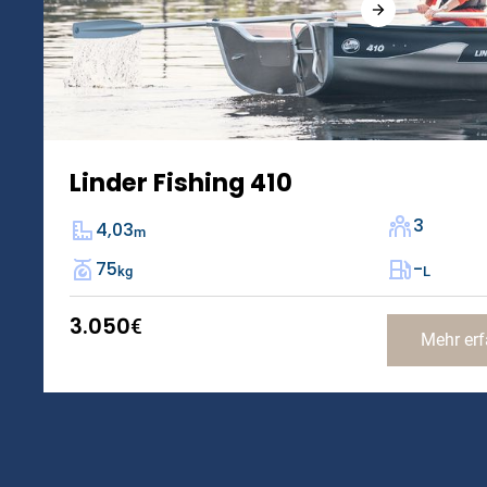
Linder Fishing 410
3
4,03
m
75
-
kg
L
3.050
€
Mehr erf