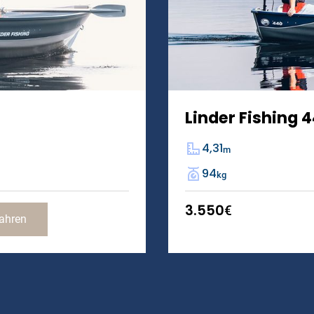
Linder Fishing 
4,31
m
94
kg
3.550
€
ahren