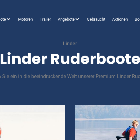
ote
Motoren
Trailer
Angebote
Gebraucht
Aktionen
Bo
Linder
Linder Ruderboot
 Sie ein in die beeindruckende Welt unserer Premium Linder Rud