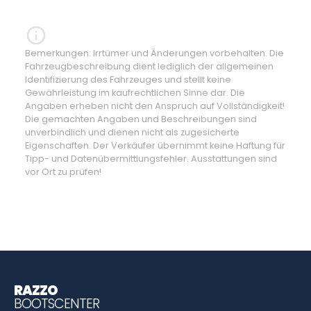
Bemerkungen: Irrtümer und Änderungen vorbehalten. Die
Fahrzeugbeschreibung dient lediglich der allgemeinen
Identifizierung des Fahrzeuges und stellt keine
Gewährleistung im kaufrechtlichen Sinne dar. Die
Angaben erheben nicht den Anspruch auf Vollständigkeit!
Die gemachten Angaben und Beschreibungen sind
unverbindlich und dienen nicht als zugesicherte
Eigenschaften. Der Verkäufer übernimmt keine Haftung für
Tipp- und Datenübermittlungsfehler. Ausstattungen sind
vor Ort zu prüfen!
RAZZO
BOOTSCENTER