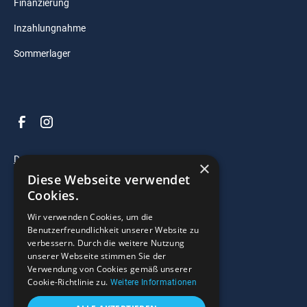
Finanzierung
Inzahlungnahme
Sommerlager
Datenschutz
×
Diese Webseite verwendet
Impressum
Cookies.
AGB
Wir verwenden Cookies, um die
Benutzerfreundlichkeit unserer Website zu
verbessern. Durch die weitere Nutzung
© 2025 Razzo Bootscenter. All right reserved.
unserer Webseite stimmen Sie der
Verwendung von Cookies gemäß unserer
Widerrufsrecht
Cookie-Richtlinie zu.
Weitere Informationen