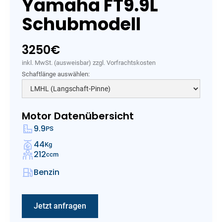
Yamaha FT9.9L
Schubmodell
3250
€
inkl. MwSt. (ausweisbar) zzgl. Vorfrachtskosten
Schaftlänge auswählen:
Motor Datenübersicht
9.9
PS
44
Kg
212
ccm
Benzin
Jetzt anfragen