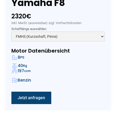
Yamaha F8
2320
€
inkl. MwSt. (ausweisbar) zzgl. Vorfrachtskosten
Schaftlänge auswählen:
Motor Datenübersicht
8
PS
40
Kg
197
ccm
Benzin
Jetzt anfragen