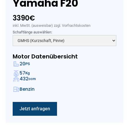
Yamaha F20
3390
€
inkl. MwSt. (ausweisbar) zzgl. Vorfrachtskosten
Schaftlänge auswählen:
Motor Datenübersicht
20
PS
57
Kg
432
ccm
Benzin
Jetzt anfragen