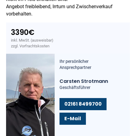
Angebot freibleibend, Irrtum und Zwischenverkauf
vorbehalten.
3390
€
inkl. MwSt. (ausweisbar)
zzgl. Vorfrachtskosten
Ihr persönlicher
Ansprechpartner
Carsten Strotmann
Geschäftsführer
02161 8499700
E-Mail