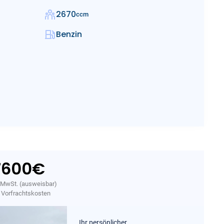
2670
ccm
Benzin
7600
€
. MwSt. (ausweisbar)
. Vorfrachtskosten
Ihr persönlicher