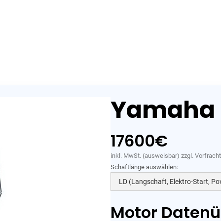
ote
Motoren
Trailer
Angebote
Gebraucht
Aktionen
Bo
Yamaha 
17600
€
inkl. MwSt. (ausweisbar) zzgl. Vorfrac
Schaftlänge auswählen:
Motor Datenü