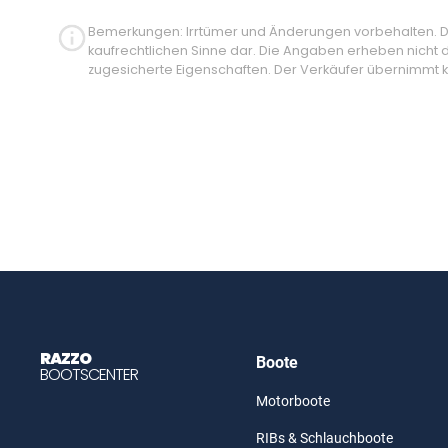
Bemerkungen: Irrtümer und Änderungen vorbehalten. Die
kaufrechtlichen Sinne dar. Die Angaben erheben nicht 
zugesicherte Eigenschaften. Der Verkäufer übernimmt ke
RAZZO
Boote
BOOTSCENTER
Motorboote
RIBs & Schlauchboote