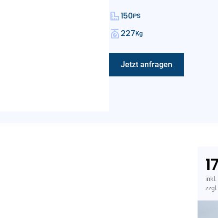
150
PS
227
Kg
Jetzt anfragen
1
inkl
zzgl