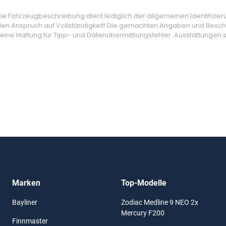
 Fahrzeugbeschreibung dient lediglich der allgemeinen Identifizier
den Anspruch auf Vollständigkeit! Die gemachten Angaben und Beschr
ine Haftung für Tipp- und Datenübermittlungsfehler. Ausstattungen si
Marken
Top-Modelle
Bayliner
Zodiac Medline 9 NEO 2x
Mercury F200
Finnmaster