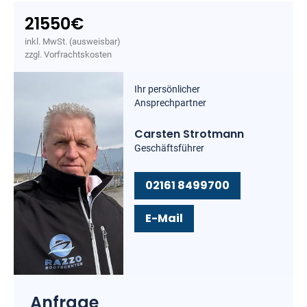
21550
€
inkl. MwSt. (ausweisbar)
zzgl. Vorfrachtskosten
Ihr persönlicher
Ansprechpartner
Carsten Strotmann
Geschäftsführer
02161 8499700
E-Mail
Anfrage