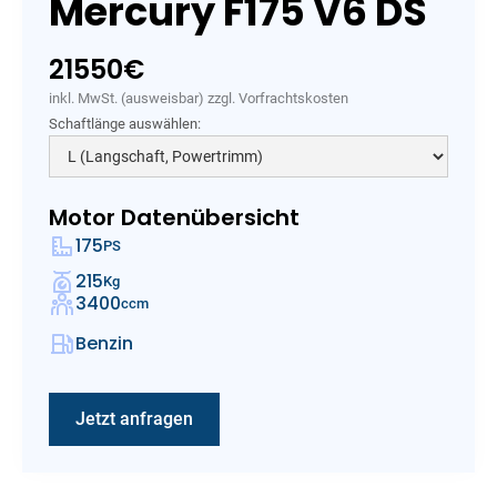
Mercury F175 V6 DS
21550
€
inkl. MwSt. (ausweisbar) zzgl. Vorfrachtskosten
Schaftlänge auswählen:
Motor Datenübersicht
175
PS
215
Kg
3400
ccm
Benzin
Jetzt anfragen