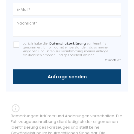
Ja, ich habe die
Datenschutzerklärung
zur Kenntnis
genommen. Ich bin damit einverstanden, dass meine
Angaben und Daten zur Beantwortung meiner Anfrage
elektronisch erhoben und gespeichert werden.
Pflichtfeld*
Bemerkungen: Irrtümer und Änderungen vorbehalten. Die
Fahrzeugbeschreibung dient lediglich der allgemeinen
Identifizierung des Fahrzeuges und stellt keine
Gewährleistung im kaufrechtlichen Sinne dar. Die