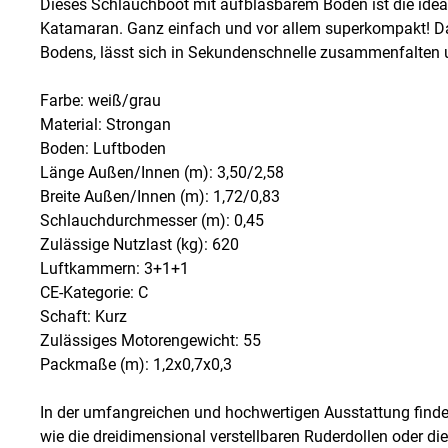
Dieses Schlauchboot mit aufblasbarem Boden ist die ideal
Katamaran. Ganz einfach und vor allem superkompakt! Das v
Bodens, lässt sich in Sekundenschnelle zusammenfalten 
Farbe: weiß/grau
Material: Strongan
Boden: Luftboden
Länge Außen/Innen (m): 3,50/2,58
Breite Außen/Innen (m): 1,72/0,83
Schlauchdurchmesser (m): 0,45
Zulässige Nutzlast (kg): 620
Luftkammern: 3+1+1
CE-Kategorie: C
Schaft: Kurz
Zulässiges Motorengewicht: 55
Packmaße (m): 1,2x0,7x0,3
In der umfangreichen und hochwertigen Ausstattung finden
wie die dreidimensional verstellbaren Ruderdollen oder die