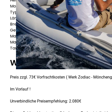
Hersteller
Zodiac
Modell
Zodiac Cadet Aero 350
Typ
RIBs & Schlauchboote
Länge
3,50
m
Breite
1,72
m
Gewicht
47
kg
Max. Leistung
15
PS
Max. Personen
6
Tankkapazität
-
L
Weitere Spezifikationen
Preis zzgl. 73€ Vorfrachtkosten ( Werk Zodiac - Mönchen
Im Vorlauf !
Unverbindliche Preisempfehlung: 2.080€