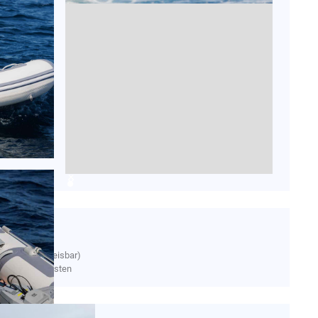
.790
€
. MwSt. (ausweisbar)
. Vorfrachtskosten