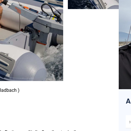
gladbach )
A