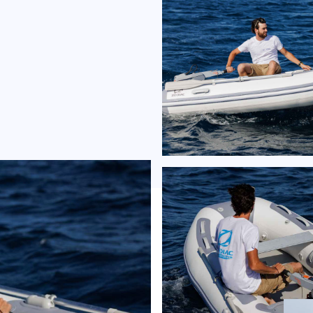
ro 350
1
inkl
zzgl