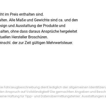
cht im Preis enthalten sind.
alten. Alle Maße und Gewichte sind ca. und den
sign und Ausstattung der Produkte und
alten, ohne dass daraus Ansprüche hergeleitet
ellen Hersteller Broschüren.
nschl. der zur Zeit gültigen Mehrwertsteuer.
 Fahrzeugbeschreibung dient lediglich der allgemeinen Identifizier
den Anspruch auf Vollständigkeit! Die gemachten Angaben und Beschr
ine Haftung für Tipp- und Datenübermittlungsfehler. Ausstattungen si