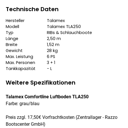
Technische Daten
Hersteller
Talamex
Modell
Talamex TLA250
Typ
RIBs & Schlauchboote
Länge
2,50
m
Breite
1,52
m
Gewicht
28
kg
Max. Leistung
6
PS
Max. Personen
3 + 1
Tankkapazität
-
L
Weitere Spezifikationen
Talamex Comfortline Luftboden TLA250
Farbe: grau/blau
Preis zzgl. 17,50€ Vorfrachtkosten (Zentrallager - Razzo
Bootscenter GmbH)