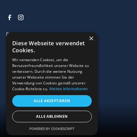
Datenschutz
×
Diese Webseite verwendet
Impressum
Cookies.
AGB
Wir verwenden Cookies, um die
Benutzerfreundlichkeit unserer Website zu
verbessern. Durch die weitere Nutzung
© 2025 Razzo Bootscenter. All right reserved.
unserer Webseite stimmen Sie der
Verwendung von Cookies gemäß unserer
Widerrufsrecht
Cookie-Richtlinie zu.
Weitere Informationen
ALLE AKZEPTIEREN
ALLE ABLEHNEN
Menü
POWERED BY COOKIESCRIPT