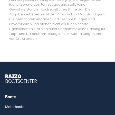
Identifizierung des Fahrzeuges und stellt keine
Gewährleistung im kaufrechtlichen Sinne dar. Die
Angaben erheben nicht den Anspruch auf Vollständigkeit!
Die gemachten Angaben und Beschreibungen sind
unverbindlich und dienen nicht als zugesicherte
Eigenschaften. Der Verkäufer übernimmt keine Haftung für
Tipp- und Datenübermittlungsfehler. Ausstattungen sind
vor Ort zu prüfen!
RAZZO
BOOTSCENTER
Boote
Motorboote