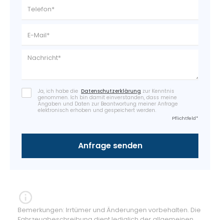
Ja, ich habe die
Datenschutzerklärung
zur Kenntnis
genommen. Ich bin damit einverstanden, dass meine
Angaben und Daten zur Beantwortung meiner Anfrage
elektronisch erhoben und gespeichert werden.
Pflichtfeld*
Bemerkungen: Irrtümer und Änderungen vorbehalten. Die
Fahrzeugbeschreibung dient lediglich der allgemeinen