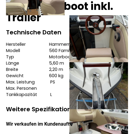
Gebrauchtboot inkl.
Trailer
Technische Daten
Hersteller
Hammermeister
Modell
560 Family
Typ
Motorboote
Länge
5,60
m
Breite
2,20
m
Gewicht
600
kg
Max. Leistung
PS
Max. Personen
Tankkapazität
L
Weitere Spezifikationen
Wir verkaufen im Kundenauftrag: