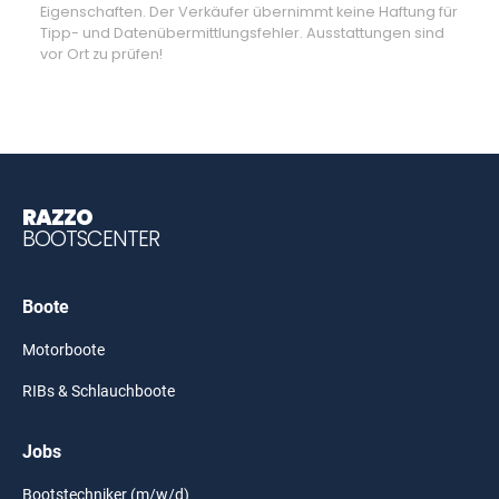
Eigenschaften. Der Verkäufer übernimmt keine Haftung für
Tipp- und Datenübermittlungsfehler. Ausstattungen sind
vor Ort zu prüfen!
RAZZO
BOOTSCENTER
Boote
Motorboote
RIBs & Schlauchboote
Jobs
Bootstechniker (m/w/d)