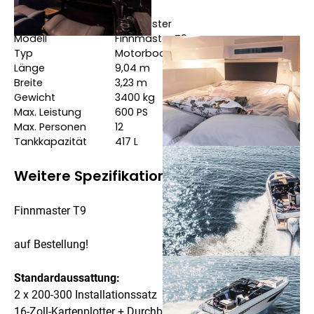
Hersteller
Finnmaster
Modell
Finnmaster T9
Typ
Motorboote
Länge
9,04
m
Breite
3,23
m
Gewicht
3400
kg
Max. Leistung
600
PS
Max. Personen
12
Tankkapazität
417
L
Weitere Spezifikationen
Finnmaster T9
auf Bestellung!
Standardaussattung:
2 x 200-300 Installationssatz
16-Zoll-Kartenplotter + Durchbruchgeber