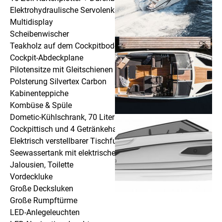
Elektrohydraulische Servolenkung
Multidisplay
Scheibenwischer
Teakholz auf dem Cockpitboden
Cockpit-Abdeckplane
Pilotensitze mit Gleitschienen
Polsterung Silvertex Carbon
Kabinenteppiche
Kombüse & Spüle
Dometic-Kühlschrank, 70 Liter
Cockpittisch und 4 Getränkehalter
Elektrisch verstellbarer Tischfuß
Seewassertank mit elektrischer Spülung
Jalousien, Toilette
Vordeckluke
Große Decksluken
Große Rumpftürme
LED-Anlegeleuchten