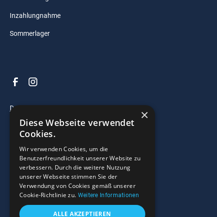
Inzahlungnahme
Sommerlager
Datenschutz
×
Diese Webseite verwendet
Impressum
Cookies.
AGB
Wir verwenden Cookies, um die
Benutzerfreundlichkeit unserer Website zu
verbessern. Durch die weitere Nutzung
© 2025 Razzo Bootscenter. All right reserved.
unserer Webseite stimmen Sie der
Verwendung von Cookies gemäß unserer
Widerrufsrecht
Cookie-Richtlinie zu.
Weitere Informationen
ALLE AKZEPTIEREN