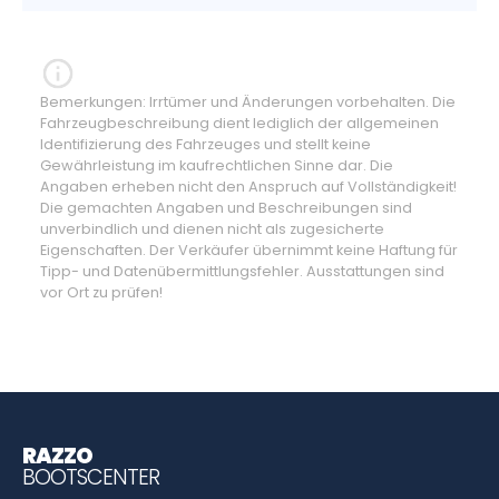
Bemerkungen: Irrtümer und Änderungen vorbehalten. Die
Fahrzeugbeschreibung dient lediglich der allgemeinen
Identifizierung des Fahrzeuges und stellt keine
Gewährleistung im kaufrechtlichen Sinne dar. Die
Angaben erheben nicht den Anspruch auf Vollständigkeit!
Die gemachten Angaben und Beschreibungen sind
unverbindlich und dienen nicht als zugesicherte
Eigenschaften. Der Verkäufer übernimmt keine Haftung für
Tipp- und Datenübermittlungsfehler. Ausstattungen sind
vor Ort zu prüfen!
RAZZO
BOOTSCENTER