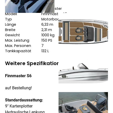
Hersteller
Finnmaster
Modell
Finnmaster S6
Typ
Motorboote
Länge
6,33
m
Breite
2,31
m
Gewicht
1000
kg
Max. Leistung
150
PS
Max. Personen
7
Tankkapazität
132
L
Weitere Spezifikationen
Finnmaster S6
auf Bestellung!
Standardaussattung:
9" Kartenplotter
Hydraulische Lenkung