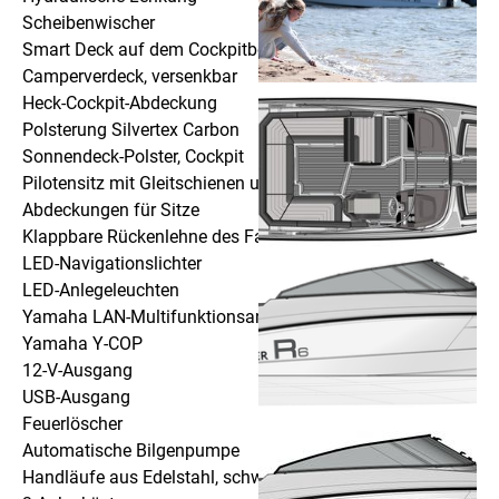
Scheibenwischer
Smart Deck auf dem Cockpitboden
Camperverdeck, versenkbar
Heck-Cockpit-Abdeckung
Polsterung Silvertex Carbon
Sonnendeck-Polster, Cockpit
Pilotensitz mit Gleitschienen und gedämpftem Sockel
Abdeckungen für Sitze
Klappbare Rückenlehne des Fahrersitzes
LED-Navigationslichter
LED-Anlegeleuchten
Yamaha LAN-Multifunktionsanzeigen (2)
Yamaha Y-COP
12-V-Ausgang
USB-Ausgang
Feuerlöscher
Automatische Bilgenpumpe
Handläufe aus Edelstahl, schwarz