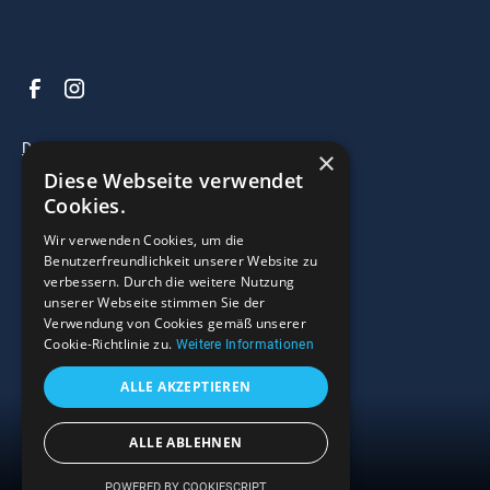
Datenschutz
×
Diese Webseite verwendet
Impressum
Cookies.
AGB
Wir verwenden Cookies, um die
Benutzerfreundlichkeit unserer Website zu
verbessern. Durch die weitere Nutzung
© 2025 Razzo Bootscenter. All right reserved.
unserer Webseite stimmen Sie der
Verwendung von Cookies gemäß unserer
Widerrufsrecht
Cookie-Richtlinie zu.
Weitere Informationen
ALLE AKZEPTIEREN
ALLE ABLEHNEN
Menü
POWERED BY COOKIESCRIPT