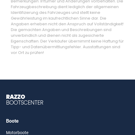
Bemerkungen: Irrtümer und Änderungen vorbehalten. Die
Fahrzeugbeschreibung dient lediglich der allgemeinen
Identifizierung des Fahrzeuges und stellt keine
Gewährleistung im kaufrechtlichen Sinne dar. Die
Angaben erheben nicht den Anspruch auf Vollständigkeit!
Die gemachten Angaben und Beschreibungen sind
unverbindlich und dienen nicht als zugesicherte
Eigenschaften. Der Verkäufer übernimmt keine Haftung für
Tipp- und Datenübermittlungsfehler. Ausstattungen sind
vor Ort zu prüfen!
RAZZO
BOOTSCENTER
Boote
Motorboote