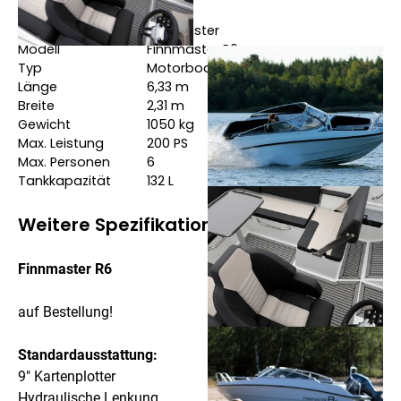
Hersteller
Finnmaster
Modell
Finnmaster R6
Typ
Motorboote
Länge
6,33
m
Breite
2,31
m
Gewicht
1050
kg
Max. Leistung
200
PS
Max. Personen
6
Tankkapazität
132
L
Weitere Spezifikationen
Finnmaster R6
auf Bestellung!
Standardausstattung:
9" Kartenplotter
Hydraulische Lenkung