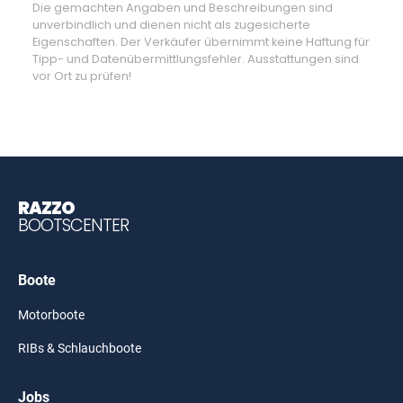
Die gemachten Angaben und Beschreibungen sind
unverbindlich und dienen nicht als zugesicherte
Eigenschaften. Der Verkäufer übernimmt keine Haftung für
Tipp- und Datenübermittlungsfehler. Ausstattungen sind
vor Ort zu prüfen!
RAZZO
BOOTSCENTER
Boote
Motorboote
RIBs & Schlauchboote
Jobs