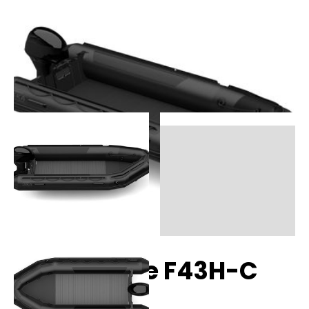
AKA Marine F43H-C
Hypalon