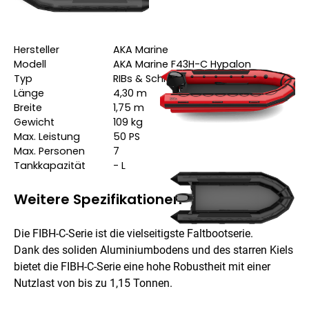
Technische Daten
Hersteller
AKA Marine
Modell
AKA Marine F43H-C Hypalon
Typ
RIBs & Schlauchboote
Länge
4,30
m
Breite
1,75
m
Gewicht
109
kg
Max. Leistung
50
PS
Max. Personen
7
Tankkapazität
-
L
Weitere Spezifikationen
Die FIBH-C-Serie ist die vielseitigste Faltbootserie.
Dank des soliden Aluminiumbodens und des starren Kiels
bietet die FIBH-C-Serie eine hohe Robustheit mit einer
Nutzlast von bis zu 1,15 Tonnen.